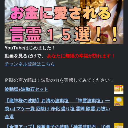
YouTubeはじめました！
動画を見るだけで、
あなたに無限の幸福が訪れます！
チャンネル登録はこちら
奇跡の声が続出！波動の力を実感してみてください！
波動塩+波動石セット
【龍神様の波動】お清め波動塩 「神霊波動塩」一
袋+オマケ一袋 厄除け 浄化 盛り塩 霊障 除霊 お祓い
金運
【金運アップ】座敷童子の波動「神霊波動石」10個