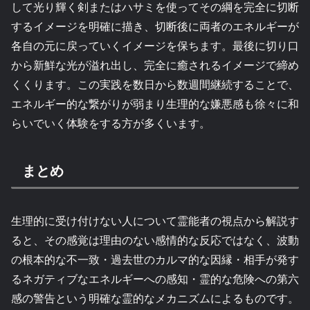
して光り輝く剣またはハサミを使ってその綱を完全に切断
するイメージを明確に描き、切断後に両者のエネルギーが
各自の元に戻っていくイメージを保ちます。最後に切り口
から新鮮な光が溢れ出し、完全に癒されるイメージで締め
くくります。この実践を数日から数週間継続することで、
エネルギー的な繋がりが弱まり生理的な嫌悪感も徐々に和
らいでいく体験をする方が多くいます。
まとめ
生理的に受け付けない人について霊能者の視点から解説す
ると、その感覚は理由のない感情的な反応ではなく、波動
の根本的な不一致・過去世のカルマ的な因縁・相手が発す
るネガティブなエネルギーへの感知・霊的な危険への第六
感の警告という明確な霊的なメカニズムによるものです。