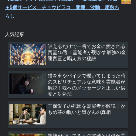
＋5個サービス チョウピラコ 開運 波動 座敷わ
らし
人気記事
唱えるだけで一瞬でお金に愛される
言霊15選！霊能者が明かす最強の金
運言霊と唱え方の秘訣
猫を車やバイクで轢いてしまった時
のスピリチュアルな意味を霊能者が
解説！魂へのメッセージと正しい供
養と対処法
宜保愛子の死因を霊能者が解説！か
もめ荘の呪いと胃がんの真相
龍神がついてる人の試練とは何か霊