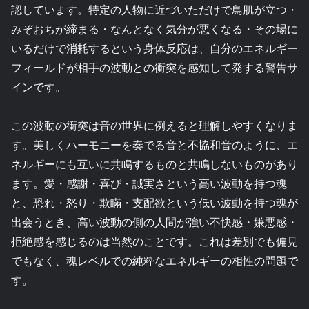
認しています。特定の人物に近づいただけで鳥肌が立つ・
みぞおちが締まる・なんとなく気分が悪くなる・その場に
いるだけで消耗するという身体反応は、自分のエネルギー
フィールドが相手の波動との衝突を感知して発する警告サ
インです。
この波動の衝突は音の世界に例えると理解しやすくなりま
す。美しくハーモニーを奏でる音と不協和音のように、エ
ネルギーにも互いに共鳴するものと共鳴しないものがあり
ます。愛・感謝・喜び・誠実さという高い波動を持つ魂
と、恐れ・怒り・欺瞞・支配欲という低い波動を持つ魂が
出会うとき、高い波動の側の人間が強い不快感・嫌悪感・
拒絶感を感じるのは当然のことです。これは差別でも偏見
でもなく、魂レベルでの純粋なエネルギーの相性の問題で
す。