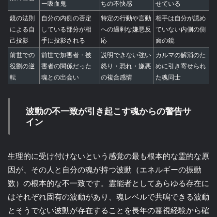
ー吸血鬼
ちの不快感
せている
鏡の法則
自分の内側の否定
特定の行動や言動
相手は自分が認め
による自
している部分が相
への過剰な嫌悪反
ていない内側の側
己投影
手に投影される
応
面の鏡
前世での
前世で加害者・被
説明できない強い
カルマの解消のた
役割の逆
害者の関係だった
怒り・恐れ・嫌悪
めに引き寄せられ
転
魂との出会い
の複合感情
た魂同士
波動の不一致が引き起こす魂からの警告サ
イン
生理的に受け付けないという感覚の最も根本的な霊的な原
因が、その人と自分の魂が持つ波動（エネルギーの振動
数）の根本的な不一致です。霊能者としてあらゆる存在に
はそれぞれ固有の波動があり、魂レベルで共鳴できる波動
とそうでない波動が存在することを長年の霊視経験から確