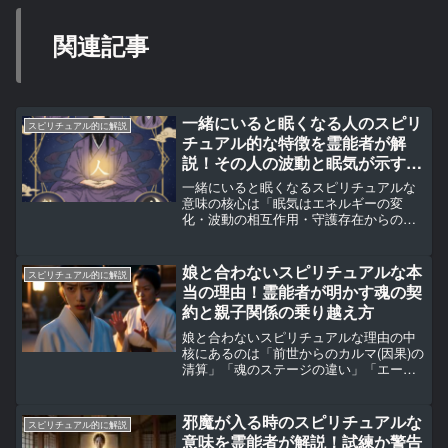
関連記事
一緒にいると眠くなる人のスピリ
スピリチュアル的に解説
チュアル的な特徴を霊能者が解
説！その人の波動と眠気が示す霊
的な意味
一緒にいると眠くなるスピリチュアルな
意味の核心は「眠気はエネルギーの変
化・波動の相互作用・守護存在からの保
護サインという3つの霊的な現象のいずれ
かによって引き起こされている」という
ことです。霊能者として長年多くの方の
娘と合わないスピリチュアルな本
スピリチュアル的に解説
鑑定を重ねてきた経験から...
当の理由！霊能者が明かす魂の契
約と親子関係の乗り越え方
娘と合わないスピリチュアルな理由の中
核にあるのは「前世からのカルマ(因果)の
清算」「魂のステージの違い」「エーテ
ルコードの乱れによる感情の共鳴」の3つ
です。血を分けた親子であっても魂の波
動・使命・学びのテーマが異なる場合、
邪魔が入る時のスピリチュアルな
スピリチュアル的に解説
一緒にいるだけで消...
意味を霊能者が解説！試練か警告