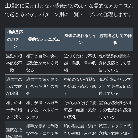
生理的に受け付けない感覚がどのような霊的なメカニズム
で起きるのか、パターン別に一覧テーブルで整理します。
拒絶反応
身体に現れるサイ
霊能者としての解
のパター
霊的なメカニズム
ン
釈
ン
波動の根
相手と自分の魂の
近づくだけで不快
魂が波動の衝突を
本的な不
振動数が大きく異
感・鳥肌・胃の収
身体反応として警
一致
なる
縮
告している
過去世の
過去世で深く傷つ
根拠のない強烈な
魂の記憶がカルマ
カルマ的
け合った魂との再
拒絶感・恐れ・怒
として身体反応に
な因縁
会
り
現れている
相手のオ
相手が強いネガテ
その人のそばで疲
霊的な感受性が相
ーラの暗
ィブなエネルギー
弊感・頭痛・気分
手の低波動を感知
さ・濁り
を持つ
の悪化
している
相手が霊的に危険
強い警戒感・逃げ
第三チャクラと第
霊的な危
な存在・エネルギ
たい衝動・みぞお
六感が危険を知ら
険の警告