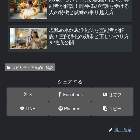
能者が解説！龍神様の守護を受ける
人の特徴と試練の乗り越え方
塩舐め水飲み浄化法を霊能者が解
説！霊的浄化の効果と正しいやり方
を徹底公開
スピリチュアル的に解説
シェアする
X
Facebook
はてブ
LINE
Pinterest
コピー
鳳 竜章