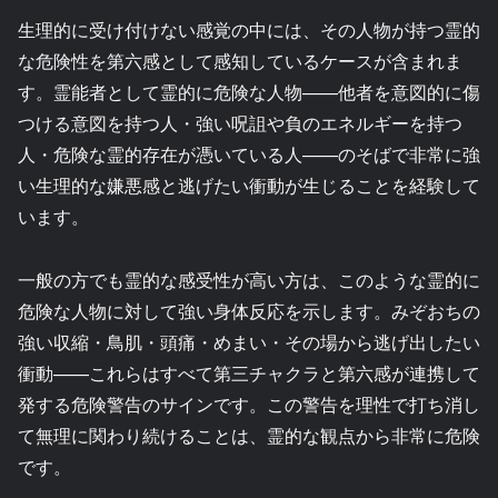
生理的に受け付けない感覚の中には、その人物が持つ霊的
な危険性を第六感として感知しているケースが含まれま
す。霊能者として霊的に危険な人物——他者を意図的に傷
つける意図を持つ人・強い呪詛や負のエネルギーを持つ
人・危険な霊的存在が憑いている人——のそばで非常に強
い生理的な嫌悪感と逃げたい衝動が生じることを経験して
います。
一般の方でも霊的な感受性が高い方は、このような霊的に
危険な人物に対して強い身体反応を示します。みぞおちの
強い収縮・鳥肌・頭痛・めまい・その場から逃げ出したい
衝動——これらはすべて第三チャクラと第六感が連携して
発する危険警告のサインです。この警告を理性で打ち消し
て無理に関わり続けることは、霊的な観点から非常に危険
です。