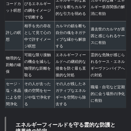
コードカ
びるエネルギー
がりを断ちカルマ
ルギー依存関係の解
ット瞑想
の綱をイメージ
的な引力を弱める
消に有効
で切断する
相手を光の存在
カルマの鎖を断ち
過去世のカルマが原
許しの瞑
として見て心の
自分の魂をネガテ
因と感じられるケー
想
中で許すイメー
ィブな縁から解放
スに有効
ジ瞑想
する
可能な限り接触
エネルギーフィー
霊的な危険が感じら
物理的な
の機会を減らし
ルドへの継続的な
れるケース・エネル
距離の確
物理的な距離を
侵食を防ぐ最も直
ギーヴァンパイアへ
保
取る
接的な対処
の対処
セージ・
その人が去った
その人が残したネ
職場・自宅など定期
塩・水晶
後の空間をセー
ガティブなエネル
的に会う場所の浄化
による空
ジや塩で浄化す
ギーを空間から除
に有効
間浄化
る
去する
エネルギーフィールドを守る霊的な防護と
境界線の設定