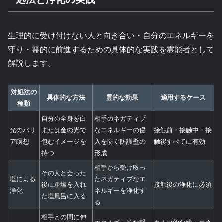
生理的に受け付けない人と向き合い・自分のエネルギーを
守り・霊的に前進するための具体的な実践を霊能者として
解説します。
対処法の
具体的な方法
霊的な効果
適用するケース
種類
自分の全身を白
相手のネガティブ
光のバリ
または金の光で
なエネルギーの侵
接触前・接触中・接
ア瞑想
包むイメージを
入を防ぐ防護壁の
触後すべてに有効
持つ
形成
相手から受け取っ
その人と会った
塩による
たネガティブなエ
後に粗塩を入れ
接触後の浄化に必須
浄化
ネルギーを浄化す
た塩風呂に入る
る
相手との間に伸
エネルギー的な繋
カルマ的な縁・エネ